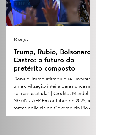
Alberto Brilhante Ustra, não foi apenas
um momento de choque para os
defensores dos direitos humanos
16 de jul.
Trump, Rubio, Bolsonaro e
Castro: o futuro do
pretérito composto
Donald Trump afirmou que “morreria
uma civilização inteira para nunca mais
ser ressuscitada” | Crédito: Mandel
NGAN / AFP Em outubro de 2025, as
forças policiais do Governo do Rio de
Janeiro, sob o comando de Cláudio
Castro, realizaram uma operação de
guerra assimétrica contra uma