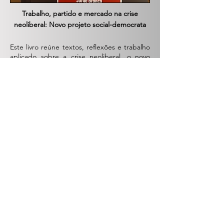
Trabalho, partido e mercado na crise
neoliberal: Novo projeto social-democrata
Este livro reúne textos, reflexões e trabalho
aplicado sobre a crise neoliberal, o novo
projeto social-democrata, o papel do
mercado e as novas faces do trabalho nesse
contexto. Por isso se relaciona com esse
sentido de crença no jogo e de se estar
envolvido nele. Para que, afinal, pensamos,
refletimos, buscamos lentes teóricas,
empreendemos interpretar e antever um
mundo em processo de desmanche, em
flerte com a barbárie? Com textos de Jorge
Branco, Marcelo Danéris, Rogerio Viola
Coelho e Tarso Genro, oferecem uma
trajetória histórica da regressão que
sofremos, provocam com a ideia de novos
paradigmas e um velho dilema que desafia
a esquerda e coloca em perspectiva a
social-democracia atual e a originária do
socialismo.