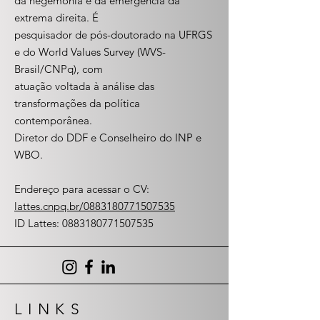
da hegemonia e da emergência da
extrema direita. É
pesquisador de pós-doutorado na UFRGS
e do World Values Survey (WVS-
Brasil/CNPq), com
atuação voltada à análise das
transformações da política
contemporânea.
Diretor do DDF e Conselheiro do INP e
WBO.
Endereço para acessar o CV:
lattes.cnpq.br/0883180771507535
ID Lattes: 0883180771507535
LINKS