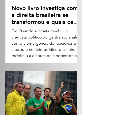
Novo livro investiga como
a direita brasileira se
transformou e quais os
impactos desse processo
Em Quando a direita mudou, o
sobre a democracia
cientista político Jorge Branco analisa
como a emergência do reacionarismo
alterou o cenário político brasileiro e
redefiniu a disputa pela hegemonia
nas últimas décadas. A emergência da
extrema direita no Brasil foi um
fenômeno repentino ou resultado de
uma transformação política construída
ao longo de anos? Essa é a pergunta
que orienta Quando a direita mudou: a
emergência do reacionarismo no
Brasil, novo livro do sociólogo,
cientista político,