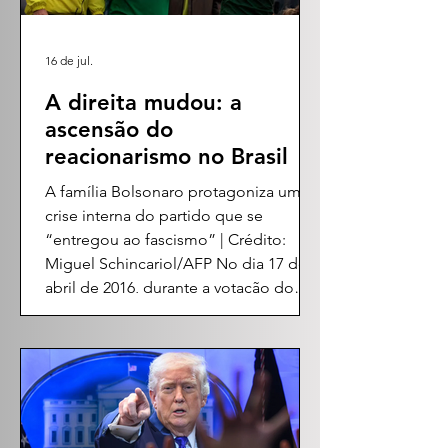
16 de jul.
A direita mudou: a
ascensão do
reacionarismo no Brasil
A família Bolsonaro protagoniza uma
crise interna do partido que se
“entregou ao fascismo” | Crédito:
Miguel Schincariol/AFP No dia 17 de
abril de 2016, durante a votação do
impeachment da presidenta Dilma
Rousseff na Câmara dos Deputados,
um voto ecoou com força singular. O
pronunciamento do então deputado
Jair Messias Bolsonaro, dedicando seu
voto à memória do coronel Carlos