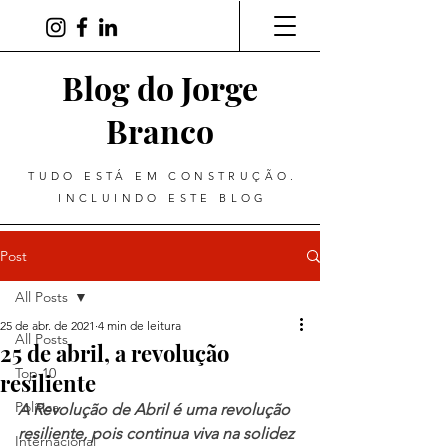
Blog do Jorge
Branco
TUDO ESTÁ EM CONSTRUÇÃO.
INCLUINDO ESTE BLOG
Post
All Posts
25 de abr. de 2021
4 min de leitura
All Posts
25 de abril, a revolução
Top 10
resiliente
Política
A Revolução de Abril é uma revolução 
resiliente, pois continua viva na solidez 
Internacional