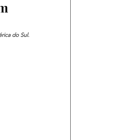
em
rica do Sul
.