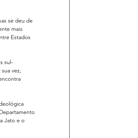
sas se deu de 
ente mais 
ntre Estados 
s sul-
 sua vez, 
encontra 
deológica 
o Departamento 
 Jato e o 