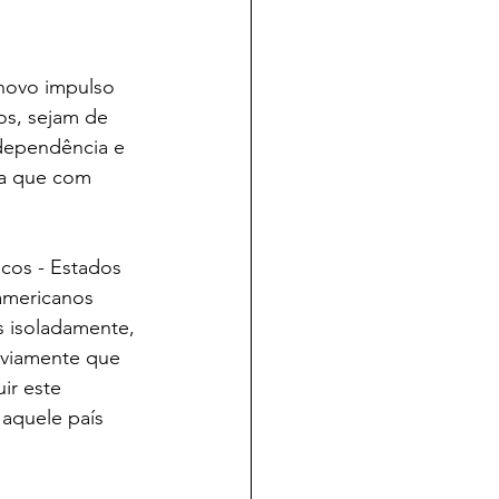
 novo impulso 
os, sejam de 
ndependência e 
da que com 
cos - Estados 
americanos 
 isoladamente, 
bviamente que 
ir este 
aquele país 