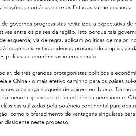
relações prioritárias entre os Estados sul-americanos.
o de governos progressistas revitalizou a expectativa de
tivas entre os países da região. Isto porque tais govern
e esquerda, via de regra, aplicam políticas de maior i
o à hegemonia estadunidense, procurando ampliar, ain
es políticas e econômicas internacionais.
lar, de três grandes protagonistas políticos e econômi
ia e China - o mais efetivo caminho para os países sul-
is nesta balança é aquele de agirem em bloco. Tomados
 terá menor capacidade de interferência permanente. O
lássicas utilizadas pela potência continental para obstru
ção, como o oferecimento de vantagens singulares para 
r dissidente neste processo.