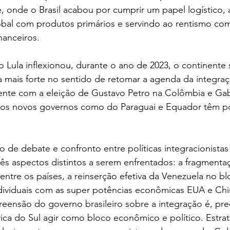
, onde o Brasil acabou por cumprir um papel logístico,
bal com produtos primários e servindo ao rentismo com 
nanceiros.
o Lula inflexionou, durante o ano de 2023, o continente 
a mais forte no sentido de retomar a agenda da integra
ente com a eleição de Gustavo Petro na Colômbia e Gabr
tros novos governos como do Paraguai e Equador têm p
e debate e confronto entre políticas integracionistas 
três aspectos distintos a serem enfrentados: a fragmenta
entre os países, a reinserção efetiva da Venezuela no bl
ndividuais com as super potências econômicas EUA e Chin
eensão do governo brasileiro sobre a integração é, pre
ca do Sul agir como bloco econômico e político. Estrat