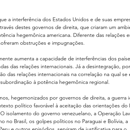
que a interferência dos Estados Unidos e de suas empre
através destes governos de direita, que criaram um ambi
otência hegemônica americana. Diferente das relações e
sofreram obstruções e impugnações.
mente aumenta a capacidade de interferências dos paíse
as das relações internacionais. Já a desintegração, por
o das relações internacionais na correlação na qual se 
a subordinação à potência hegemônica regional.
nos, hegemonizados por governos de direita, a guerra i
ntexto político favorável à aceitação das orientações d
O isolamento do governo venezuelano, a Operação Lava
 no Brasil, os golpes políticos no Paraguai e Bolívia, a 
eru e outros episódios, serviram de justificativa para o 