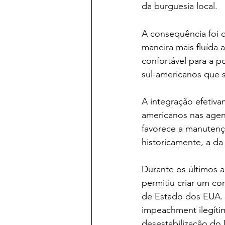
da burguesia local.
A consequência foi 
maneira mais fluída 
confortável para a p
sul-americanos que 
A integração efetiva
americanos nas agend
favorece a manutençã
historicamente, a d
Durante os últimos a
permitiu criar um co
de Estado dos EUA. 
impeachment ilegítimo
desestabilização do P