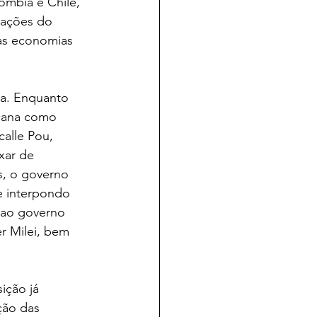
ômbia e Chile, 
lações do 
 as economias 
da. Enquanto 
icana como 
alle Pou, 
xar de 
s, o governo 
e interpondo 
a ao governo 
r Milei, bem 
ição já 
ção das 