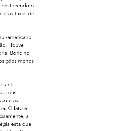
 abastecendo o 
altas taxas de 
sul-americano 
ção. Houve 
iel Boric no 
osições menos 
e anti-
ção das 
oco e as 
a. O fato é 
cisamente, a 
égia esta que 