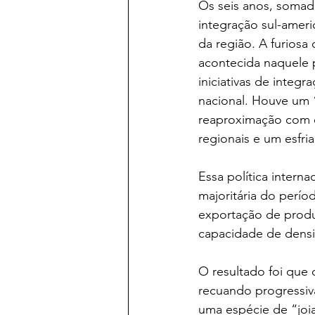
Os seis anos, somad
integração sul-ameri
da região. A furiosa 
acontecida naquele 
iniciativas de integ
nacional. Houve um “
reaproximação com o
regionais e um esfr
Essa política intern
majoritária do perío
exportação de produ
capacidade de densif
O resultado foi que 
recuando progressiva
uma espécie de “joia