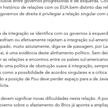
nclusive entre governos progressistas e de esquerda. Col
 histórico de relações com os EUA bem distinto das re
s governos de direita é privilegiar a relação singular com
a da integração se identifica com os governos à esquer
 esfriam ou efetivamente rejeitam a integração sul-amer
upado, muito astutamente, diga-se de passagem, por Lac
i, é uma evidência deste alinhamento político. Sem dei
 as relações e encontros entre os países sul-americano
o uma política de obstrução suave à integração, sempr
is como a possibilidade de acordos singulares e a crític
o a posição de Pou deve perder espaço para a de Javie
ícita.
 devem significar novas dificuldades nesta relação. A pos
overno sobre o afastamento do Brics já aponta a amplia