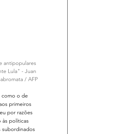
 e antipopulares 
te Lula" - Juan 
abromata / AFP
is como o de 
aos primeiros 
eu por razões 
às políticas 
s subordinados 