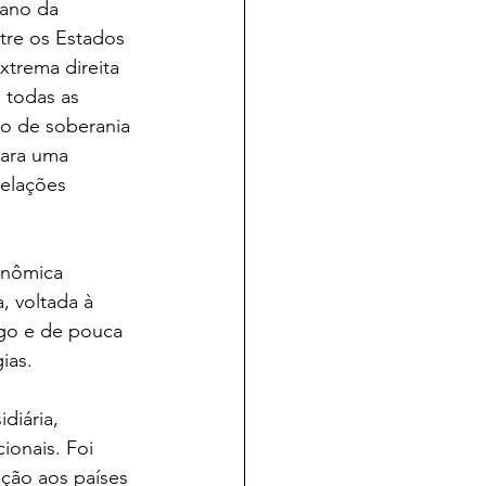
lano da 
tre os Estados 
xtrema direita 
 todas as 
ão de soberania 
para uma 
elações 
onômica 
, voltada à 
go e de pouca 
ias.
diária, 
ionais. Foi 
ação aos países 