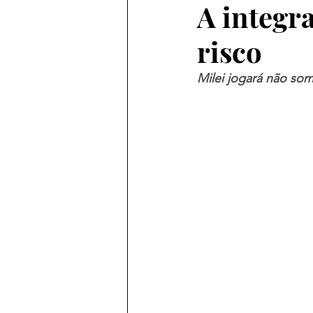
A integr
risco
Milei jogará não so