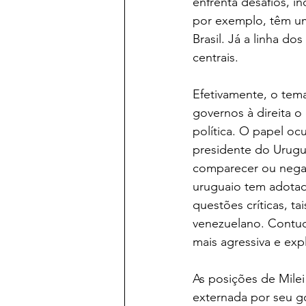
enfrenta desafios, i
por exemplo, têm um
Brasil. Já a linha do
centrais.
Efetivamente, o tem
governos à direita o
política. O papel oc
presidente do Urugua
comparecer ou negar
uruguaio tem adotad
questões críticas, ta
venezuelano. Contud
mais agressiva e expl
As posições de Milei
externada por seu g