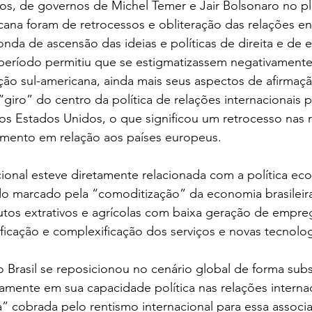
os, de governos de Michel Temer e Jair Bolsonaro no p
cana foram de retrocessos e obliteração das relações en
onda de ascensão das ideias e políticas de direita e de e
período permitiu que se estigmatizassem negativamente
ração sul-americana, ainda mais seus aspectos de afirmaç
giro” do centro da política de relações internacionais 
s Estados Unidos, o que significou um retrocesso nas r
iamento em relação aos países europeus.
acional esteve diretamente relacionada com a política ec
do marcado pela “comoditização” da economia brasileira
tos extrativos e agrícolas com baixa geração de empre
icação e complexificação dos serviços e novas tecnolog
o Brasil se reposicionou no cenário global de forma subsi
mente em sua capacidade política nas relações internac
” cobrada pelo rentismo internacional para essa associ