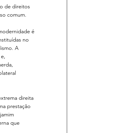
 de direitos 
enso comum.
 modernidade é 
stituídas no 
ismo. A 
e, 
erda, 
lateral 
xtrema direita 
uma prestação 
jamim 
erna que 