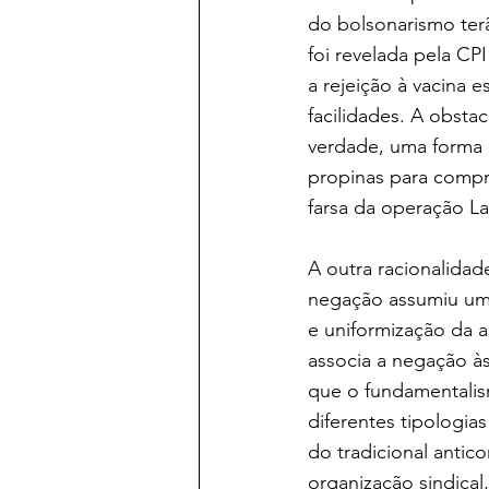
do bolsonarismo terã
foi revelada pela C
a rejeição à vacina e
facilidades. A obsta
verdade, uma forma 
propinas para compra
farsa da operação La
A outra racionalida
negação assumiu uma
e uniformização da a
associa a negação às 
que o fundamentalis
diferentes tipologias
do tradicional antic
organização sindical