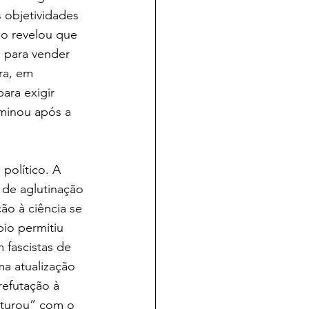
 objetividades 
o revelou que 
s para vender 
ra, em 
ra exigir 
aminou após a 
político. A 
 de aglutinação 
o à ciência se 
pio permitiu 
fascistas de 
ma atualização 
refutação à 
sturou” com o 