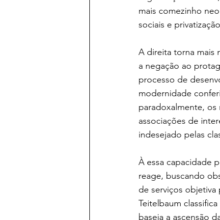
mais comezinho neol
sociais e privatizaç
A direita torna mais
a negação ao protag
processo de desenvo
modernidade conferiu
paradoxalmente, os r
associações de inter
indesejado pelas cl
À essa capacidade po
reage, buscando obst
de serviços objetiv
Teitelbaum classific
baseia a ascensão d