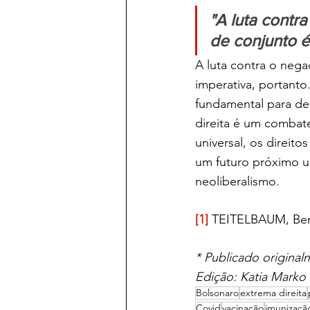
"A luta contr
de conjunto é
A luta contra o nega
imperativa, portanto
fundamental para de
direita é um combat
universal, os direit
um futuro próximo um
neoliberalismo.
[1]
 TEITELBAUM, Benj
* Publicado original
Edição: Katia Marko
Bolsonaro
extrema direita
Covid
vacinação
imunizaçã