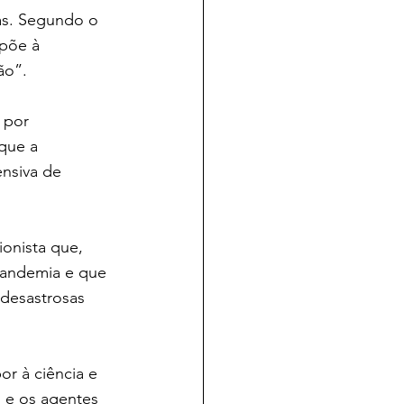
nas. Segundo o 
opõe à 
ão”.
 por 
que a 
ensiva de 
onista que, 
pandemia e que 
 desastrosas 
r à ciência e 
 e os agentes 