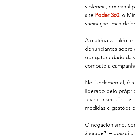
violência, em canal 
site 
Poder 360
, o Mi
vacinação, mas defen
A matéria vai além e
denunciantes sobre a
obrigatoriedade da v
combate à campanha
No fundamental, é a
liderado pelo própr
teve consequências f
medidas e gestões d
O negacionismo, con
à saúde?  – possui u