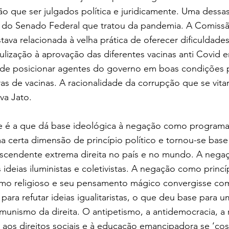
o que ser julgados política e juridicamente. Uma dessas
PI do Senado Federal que tratou da pandemia. A Comissã
stava relacionada à velha prática de oferecer dificuldade
culização à aprovação das diferentes vacinas anti Covid e
de posicionar agentes do governo em boas condições pa
s de vacinas. A racionalidade da corrupção que se vit
va Jato.
de é a que dá base ideológica à negação como programa 
 certa dimensão de princípio político e tornou-se base
scendente extrema direita no país e no mundo. A negaçã
ideias iluministas e coletivistas. A negação como princí
mo religioso e seu pensamento mágico convergisse com 
 para refutar ideias igualitaristas, o que deu base para u
omunismo da direita. O antipetismo, a antidemocracia, a 
, aos direitos sociais e à educação emancipadora se ‘co