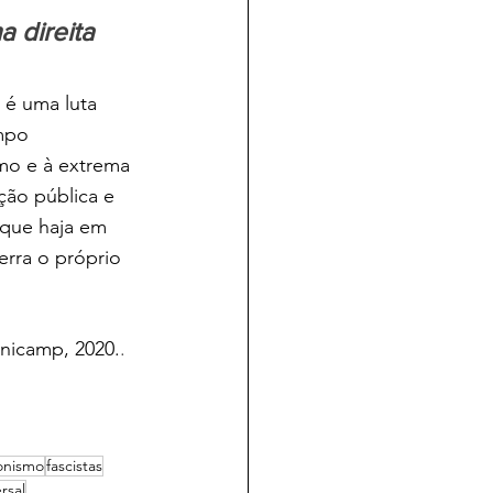
 direita 
 é uma luta 
mpo 
mo e à extrema 
ão pública e 
 que haja em 
erra o próprio 
nicamp, 2020.
.
onismo
fascistas
rsal