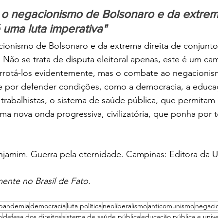
a o negacionismo de Bolsonaro e da extrema
 uma luta imperativa"
cionismo de Bolsonaro e da extrema direita de conjunto
. Não se trata de disputa eleitoral apenas, este é um ca
rrotá-los evidentemente, mas o combate ao negacionis
e por defender condições, como a democracia, a educaç
os trabalhistas, o sistema de saúde pública, que permitam
a nova onda progressiva, civilizatória, que ponha por t
amim. Guerra pela eternidade. Campinas: Editora da U
mente no Brasil de Fato.
pandemia
democracia
luta política
neoliberalismo
anticomunismo
negaci
o
defesa dos direitos
sistema de saúde pública
educação pública e unive