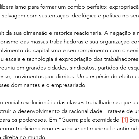
iberalismo para formar um combo perfeito: expropriação
ão selvagem com sustentação ideológica e política no s
 nítida sua dimensão e retórica reacionária. A negação à
onismo das massas trabalhadoras e sua organização con
lvimento do capitalismo e seu rompimento com o servil
 escala e tecnologia à expropriação dos trabalhadores 
euniu em grandes cidades, sindicatos, partidos de esqu
esse, movimentos por direitos. Uma espécie de efeito co
asses dominantes e o empresariado.
tencial revolucionária das classes trabalhadoras que a e
ruir o desenvolvimento da racionalidade. Trata-se de 
a para os poderosos. Em “Guerra pela eternidade”
[1]
 Ben
a como tradicionalismo essa base antirracional e antimod
a direita no mundo.