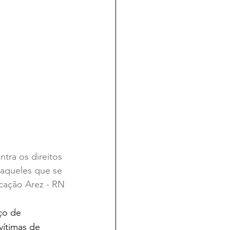
tra os direitos 
 aqueles que se 
icação Arez - RN
ço de 
vítimas de 