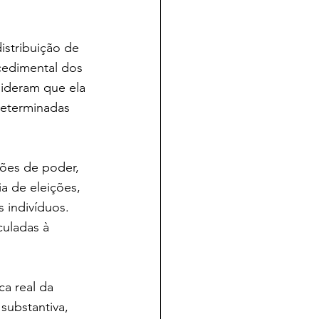
istribuição de 
ocedimental dos 
ideram que ela 
determinadas 
ões de poder, 
a de eleições, 
 indivíduos. 
culadas à 
a real da 
substantiva, 