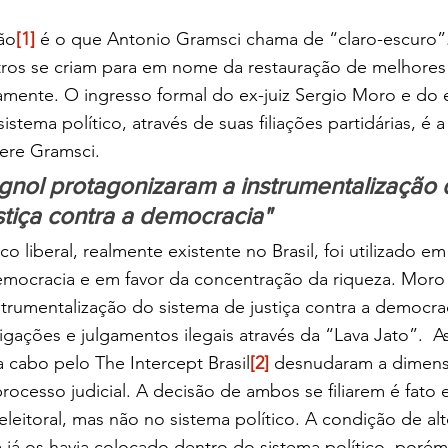
ão
[1]
 é o que Antonio Gramsci chama de “claro-escuro”.
os se criam para em nome da restauração de melhores
ivamente. O ingresso formal do ex-juiz Sergio Moro e do
stema político, através de suas filiações partidárias, é a t
fere Gramsci.
gnol protagonizaram a instrumentalização 
stiça contra a democracia"
 liberal, realmente existente no Brasil, foi utilizado em
emocracia e em favor da concentração da riqueza. Moro 
strumentalização do sistema de justiça contra a democr
igações e julgamentos ilegais através da “Lava Jato”.  A
 a cabo pelo The Intercept Brasil
[2]
 desnudaram a dimensã
rocesso judicial. A decisão de ambos se filiarem é fato 
eleitoral, mas não no sistema político. A condição de al
a já os havia colocado dentro do sistema político, por