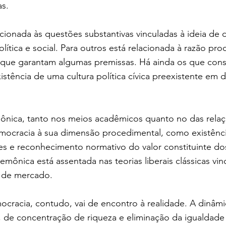
as.
acionada às questões substantivas vinculadas à ideia de d
lítica e social. Para outros está relacionada à razão pr
 que garantam algumas premissas. Há ainda os que cons
xistência de uma cultura política cívica preexistente em 
ica, tanto nos meios acadêmicos quanto no das relaç
emocracia à sua dimensão procedimental, como existênci
s e reconhecimento normativo do valor constituinte dos
ônica está assentada nas teorias liberais clássicas vin
a de mercado.
cracia, contudo, vai de encontro à realidade. A dinâmic
, de concentração de riqueza e eliminação da igualdade 