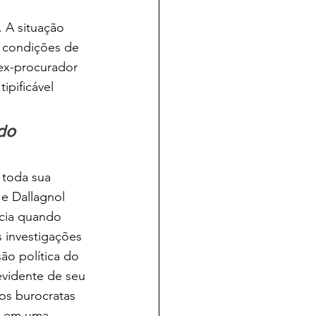
 A situação 
 condições de 
 ex-procurador 
ipificável 
do 
 toda sua 
e Dallagnol 
acia quando 
s investigações 
o política do 
evidente de seu 
tos burocratas 
ém em uma 