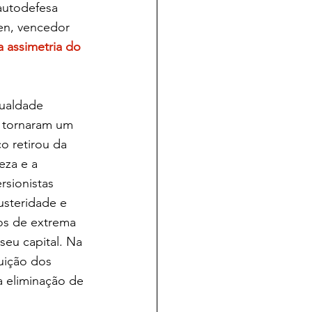
autodefesa 
en, vencedor 
 assimetria do 
gualdade 
e tornaram um 
 retirou da 
eza e a 
rsionistas 
usteridade e 
os de extrema 
seu capital. Na 
uição dos 
a eliminação de 