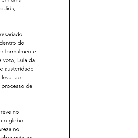
edida, 
resariado 
 dentro do 
per formalmente 
 voto, Lula da 
e austeridade 
 levar ao 
o processo de 
reve no 
 o globo. 
reza no 
o abre mão de 