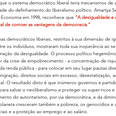
e o sistema democrático liberal teria mecanismos de 
ade do definhamento do liberalismo político. Amartya S
 Economia em 1998, reconhece que 
“A desigualdade e a
al de corroer as vantagens da democracia.”
mas democráticos liberais, restritos à sua dimensão de i
tre os indivíduos, mostraram toda sua inoperância ao s
mação da desigualdade. O processo político hegemônico
r da crise de empobrecimento - a concentração de riqu
da renda pública - para colocar em seu lugar pautas dive
igração, direitos sociais em excesso, desestatização, a
cal. O resultado disto é que inúmeros governos e partid
 para salvar o neoliberalismo e proteger os super-ricos e 
ento do autoritarismo, por via democrática, e da dimin
o planeta cresceram também a pobreza, os genocídios e 
ociais e a proteção ao emprego e ao salário.