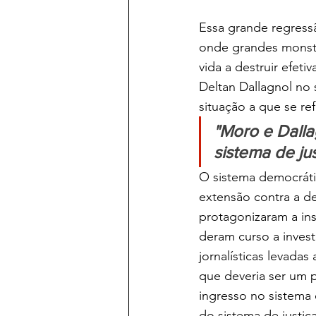
Essa grande regress
onde grandes monstr
vida a destruir efet
Deltan Dallagnol no si
situação a que se re
"Moro e Dalla
sistema de ju
O sistema democrático
extensão contra a d
protagonizaram a in
deram curso a invest
jornalísticas levadas
que deveria ser um p
ingresso no sistema 
do sistema de justiç