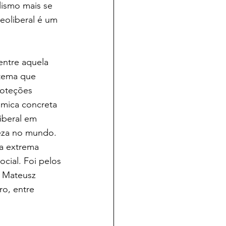
ismo mais se 
eoliberal é um 
entre aquela 
stema que 
roteções 
âmica concreta 
iberal em 
eza no mundo. 
a extrema 
cial. Foi pelos 
, Mateusz 
o, entre 