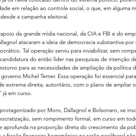
ade em relação ao controle social, o que, em alguma m
e desde a campanha eleitoral.
apoio da grande mídia nacional, da CIA e FBI e do emp
allagnol atacaram a ideia de democracia substantiva por
crático. Tal operação serviu para inviabilizar, sem rom
a candidatura do então líder nas pesquisas de intenção de
estorvo para as necessidades de ampliação da política d
 governo Michel Temer. Essa operação foi essencial para
e extrema direita, autoritário, com o plano de ampliar 
” já em curso.
protagonizado por Moro, Dallagnol e Bolsonaro, se insc
ocratização, sem rompimento formal, em curso em todo
e aprofunda na proporção direta do crescimento da pob
 a fração financeira hegemônica na razão neoliberal nã