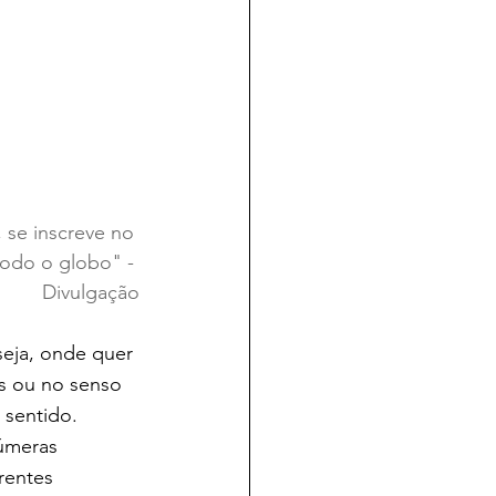
se inscreve no 
odo o globo" - 
Divulgação
seja, onde quer 
as ou no senso 
 sentido. 
númeras 
rentes 