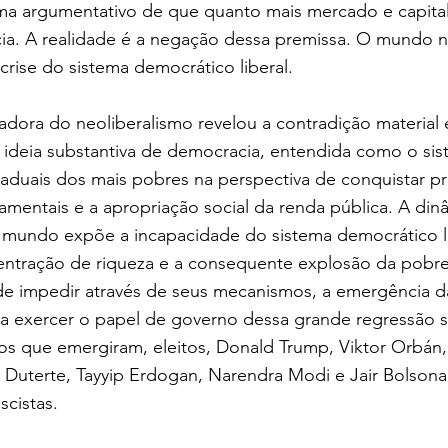
a argumentativo de que quanto mais mercado e capital
cia. A realidade é a negação dessa premissa. O mundo n
rise do sistema democrático liberal.
dora do neoliberalismo revelou a contradição material 
 ideia substantiva de democracia, entendida como o si
raduais dos mais pobres na perspectiva de conquistar p
ndamentais e a apropriação social da renda pública. A din
 mundo expõe a incapacidade do sistema democrático l
centração de riqueza e a consequente explosão da pobr
e impedir através de seus mecanismos, a emergência d
para exercer o papel de governo dessa grande regressão so
os que emergiram, eleitos, Donald Trump, Viktor Orbán
Duterte, Tayyip Erdogan, Narendra Modi e Jair Bolsonar
scistas.