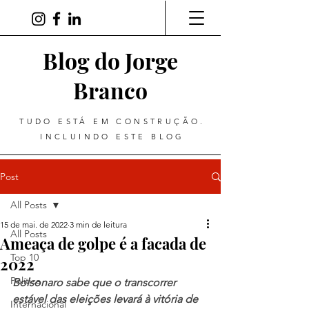
Blog do Jorge
Branco
TUDO ESTÁ EM CONSTRUÇÃO.
INCLUINDO ESTE BLOG
Post
All Posts
15 de mai. de 2022
3 min de leitura
All Posts
Ameaça de golpe é a facada de
Top 10
2022
Política
Bolsonaro sabe que o transcorrer 
estável das eleições levará à vitória de 
Internacional