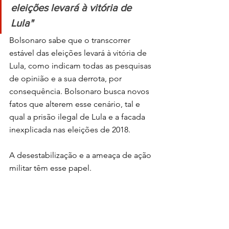
eleições levará à vitória de 
Lula"
Bolsonaro sabe que o transcorrer 
estável das eleições levará à vitória de 
Lula, como indicam todas as pesquisas 
de opinião e a sua derrota, por 
consequência. Bolsonaro busca novos 
fatos que alterem esse cenário, tal e 
qual a prisão ilegal de Lula e a facada 
inexplicada nas eleições de 2018.
A desestabilização e a ameaça de ação 
militar têm esse papel. 
Simultaneamente organiza sua base 
conservadora ao tempo que 
desestabiliza o campo democrático. 
Subestimar a extrema direita facilita 