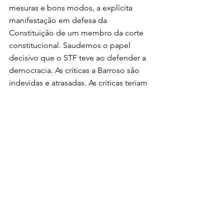
mesuras e bons modos, a explícita 
manifestação em defesa da 
Constituição de um membro da corte 
constitucional. Saudemos o papel 
decisivo que o STF teve ao defender a 
democracia. As críticas a Barroso são 
indevidas e atrasadas. As críticas teriam 
sido melhor colocadas quando a 
maioria da suprema corte deu guarida 
à operação Lava Jato, momento que 
não deixou nada a dever àquela 
tenebrosa madrugada de 2 de abril.
* Publicado originalmente no Brasil de 
Fato.
Edição: 
Katia Marko