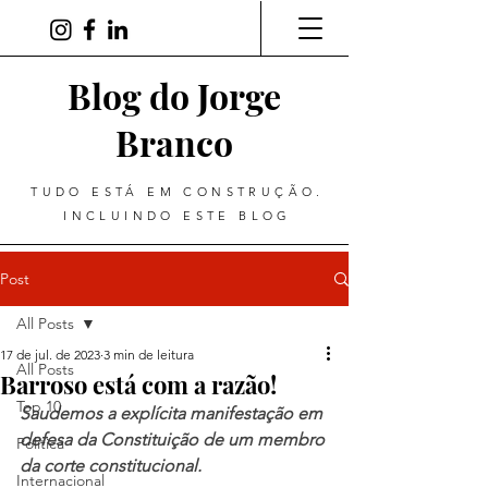
Blog do Jorge
Branco
TUDO ESTÁ EM CONSTRUÇÃO.
INCLUINDO ESTE BLOG
Post
All Posts
17 de jul. de 2023
3 min de leitura
All Posts
Barroso está com a razão!
Top 10
Saudemos a explícita manifestação em 
defesa da Constituição de um membro 
Política
da corte constitucional.
Internacional