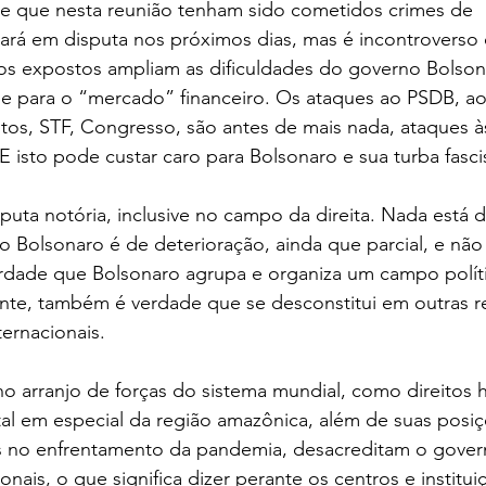
 de que nesta reunião tenham sido cometidos crimes de 
ará em disputa nos próximos dias, mas é incontroverso 
cos expostos ampliam as dificuldades do governo Bolso
ade para o “mercado” financeiro. Os ataques ao PSDB, ao
tos, STF, Congresso, são antes de mais nada, ataques à
E isto pode custar caro para Bolsonaro e sua turba fasci
puta notória, inclusive no campo da direita. Nada está 
 Bolsonaro é de deterioração, ainda que parcial, e não
rdade que Bolsonaro agrupa e organiza um campo polít
evante, também é verdade que se desconstitui em outras r
nternacionais.
no arranjo de forças do sistema mundial, como direitos
al em especial da região amazônica, além de suas posiç
cas no enfrentamento da pandemia, desacreditam o gover
nais, o que significa dizer perante os centros e instituiç