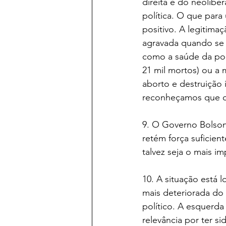
direita e do neolibe
política. O que par
positivo. A legitima
agravada quando se 
como a saúde da pop
21 mil mortos) ou a
aborto e destruição
reconheçamos que o 
9. O Governo Bolson
retém força suficie
talvez seja o mais i
10. A situação está
mais deteriorada do 
político. A esquerd
relevância por ter s