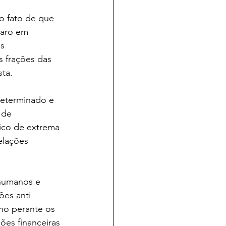
o fato de que 
naro em 
s 
s frações das 
sta.
determinado e 
 de 
ico de extrema 
elações 
 humanos e 
ões anti-
no perante os 
ões financeiras 