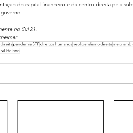
tação do capital financeiro e da centro-direita pela sub
 governo.
mente no Sul 21.
sheimer
direita
pandemia
STF
direitos humanos
neoliberalismo
direita
meio ambi
ral Heleno