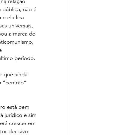
na relação 
 pública, não é 
e ela fica 
s universais, 
sou a marca de 
nticomunismo, 
e 
último período.
r que ainda 
 “centrão” 
aro está bem 
 jurídico e sim 
erá crescer em 
tor decisivo 