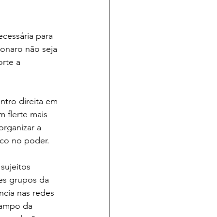
cessária para 
onaro não seja 
rte a 
ntro direita em 
m flerte mais 
rganizar a 
oco no poder.
sujeitos 
es grupos da 
ncia nas redes 
campo da 