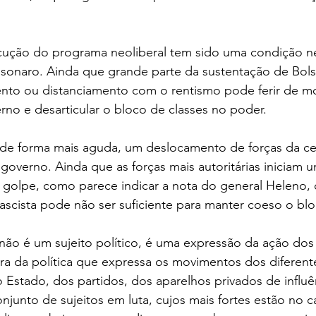
ecução do programa neoliberal tem sido uma condição ne
lsonaro. Ainda que grande parte da sustentação de Bols
to ou distanciamento com o rentismo pode ferir de mo
no e desarticular o bloco de classes no poder.
, de forma mais aguda, um deslocamento de forças da ce
governo. Ainda que as forças mais autoritárias iniciam u
 golpe, como parece indicar a nota do general Heleno, o
fascista pode não ser suficiente para manter coeso o bl
 não é um sujeito político, é uma expressão da ação dos 
era da política que expressa os movimentos dos diferent
do Estado, dos partidos, dos aparelhos privados de influê
onjunto de sujeitos em luta, cujos mais fortes estão no 