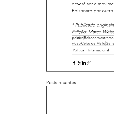
deverá ser a movimen
Bolsonaro por outro
* Publicado original
Edição: Marco Weis
política
Bolsonaro
extrema 
vídeo
Celso de Mello
Gene
Política
Internacional
Posts recentes