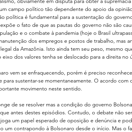
ralismo, obviamente em disputa para obter a supremacia 
a um campo político tão dependente do apoio da opinião
ção política é fundamental para a sustentação do governo 
expõe o fato de que as pautas do governo não são causa
ulação e o combate à pandemia (hoje o Brasil ultrapas
 manutenção dos empregos e postos de trabalho, mas a
 ilegal da Amazônia. Isto ainda tem seu peso, mesmo qu
eixo dos valores tenha se deslocado para a direita no 
aro vem se enfraquecendo, porém é preciso reconhece
nte para sustentar-se momentaneamente. O acordo com o
mportante movimento neste sentido.
 longe de se resolver mas a condição do governo Bolson
que antes destes episódios. Contudo, o debate não será
a joga um papel esperado de oposição e denúncia e pod
ido um contrapondo à Bolsonaro desde o início. Mas o fa