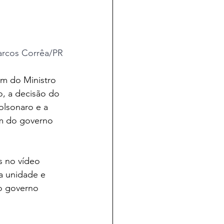
arcos Corrêa/PR
em do Ministro 
, a decisão do 
lsonaro e a 
im do governo 
s no vídeo 
a unidade e 
o governo 