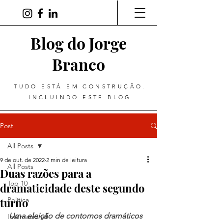
Blog do Jorge
Branco
TUDO ESTÁ EM CONSTRUÇÃO.
INCLUINDO ESTE BLOG
Post
All Posts
9 de out. de 2022
2 min de leitura
All Posts
Duas razões para a
Top 10
dramaticidade deste segundo
turno
Política
Uma eleição de contornos dramáticos 
Internacional