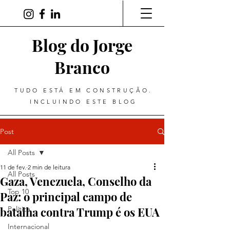
Blog do Jorge
Branco
TUDO ESTÁ EM CONSTRUÇÃO.
INCLUINDO ESTE BLOG
Post
All Posts
11 de fev.
2 min de leitura
All Posts
Gaza, Venezuela, Conselho da
Top 10
Paz: o principal campo de
batalha contra Trump é os EUA
Política
Internacional