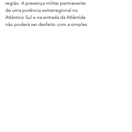
região. A presença militar permanente 
de uma potência extrarregional no 
Atlântico Sul e na entrada da Atlântida 
não poderá ser desfeito com a simples 
troca de governo. Será uma 
Guantánamo em zona de paz, onde há 
petróleo, minerais raros, pesca e 
salários baixos.
* Publicado originalmente no Brasil de 
Fato.
Edição: 
Katia Marko
Política
Internacional