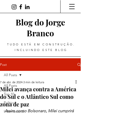
Blog do Jorge
Branco
TUDO ESTÁ EM CONSTRUÇÃO.
INCLUINDO ESTE BLOG
Post
All Posts
7 de abr. de 2024
3 min de leitura
All Posts
Milei avança contra a América
Top 10
do Sul e o Atlântico Sul como
zona de paz
Política
Assim como Bolsonaro, Milei cumprirá 
Internacional