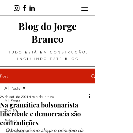
Blog do Jorge
Branco
TUDO ESTÁ EM CONSTRUÇÃO.
INCLUINDO ESTE BLOG
Post
All Posts
26 de set. de 2021
4 min de leitura
All Posts
Na gramática bolsonarista
Top 10
liberdade e democracia são
contradições
Política
O bolsonarismo alega o princípio da 
Internacional