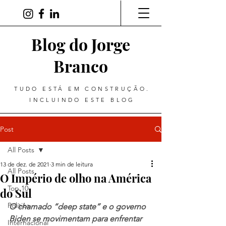
Blog do Jorge
Branco
TUDO ESTÁ EM CONSTRUÇÃO.
INCLUINDO ESTE BLOG
Post
All Posts
13 de dez. de 2021
3 min de leitura
All Posts
O Império de olho na América
Top 10
do Sul
Política
O chamado “deep state” e o governo 
Biden se movimentam para enfrentar 
Internacional