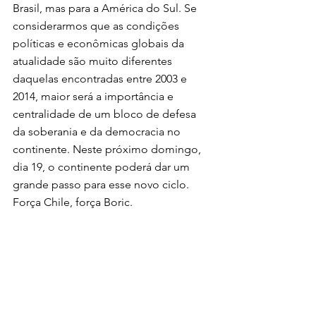
Brasil, mas para a América do Sul. Se 
considerarmos que as condições 
políticas e econômicas globais da 
atualidade são muito diferentes 
daquelas encontradas entre 2003 e 
2014, maior será a importância e 
centralidade de um bloco de defesa 
da soberania e da democracia no 
continente. Neste próximo domingo, 
dia 19, o continente poderá dar um 
grande passo para esse novo ciclo. 
Força Chile, força Boric.
[1]
 OMINAMI, Carlos. Claroescuro de 
los gobiernos progressitas. Santiago 
de Chile: ed. Catalonia, 2017.
* Publicado originalmente no Brasil de 