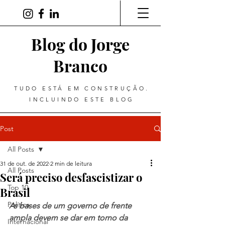
Blog do Jorge
Branco
TUDO ESTÁ EM CONSTRUÇÃO.
INCLUINDO ESTE BLOG
Post
All Posts
31 de out. de 2022
2 min de leitura
All Posts
Será preciso desfascistizar o
Top 10
Brasil
Política
As bases de um governo de frente 
ampla devem se dar em torno da 
Internacional