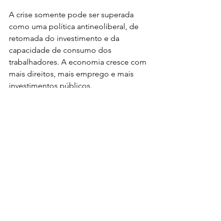
A crise somente pode ser superada 
como uma política antineoliberal, de 
retomada do investimento e da 
capacidade de consumo dos 
trabalhadores. A economia cresce com 
mais direitos, mais emprego e mais 
investimentos públicos.
Isto somente será possível com uma 
inflexão forte nos rumos da política. A 
substituição de Bolsonaro, seja sua 
necessidade causada pelo golpismo 
das classes dominantes ou pela perda 
de sustentação popular, deve se dar 
através da reconvocação à soberania 
popular, com a convocação de 
eleições, conforme a Constituição 
Federal. Mecanismo mais adequado 