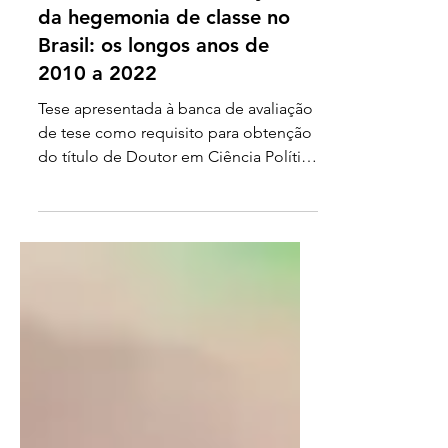
reacionária e a atualização
da hegemonia de classe no
Brasil: os longos anos de
2010 a 2022
Tese apresentada à banca de avaliação
de tese como requisito para obtenção
do título de Doutor em Ciência Política
pelo Programa de Pós-Graduação em
Ciência Política (PPGCP) do Instituto de
Filosofia e Ciências Humanas (IFCH) da
Universidade Federal do Rio Grande
do Sul (UFRGS). "Desejo que o que
pude produzir contribua com a
compreensão sobre as incertezas, ódio
e violência, além da descartabilidade
dos seres humanos, que atormentam e
tomam de assalto este já tão longo