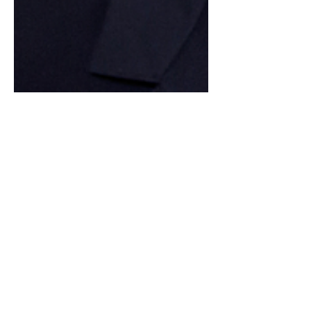
Democracia, STF e a
correlação de forças
A dimensão catastrófica da crise
sanitária estabeleceu uma mudança na