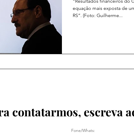
“Resultados financeiros do G
equação mais exposta de um
RS”. (Foto: Guilherme...
ra contatarmos, escreva a
Fone/Whats: