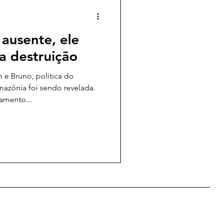
ausente, ele
da destruição
e Bruno, política do
azônia foi sendo revelada.
amento...