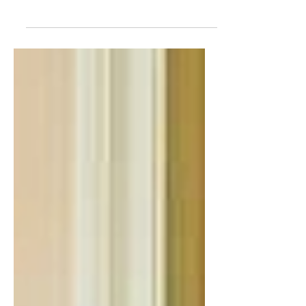
seu rastro são os principais adversários
da superação da crise. Jair Bolsonaro
anunciou a destruição...