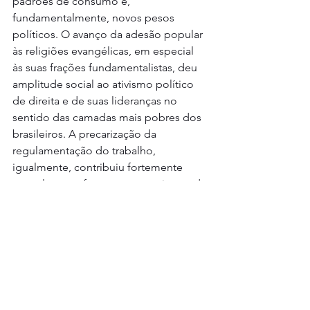
padrões de consumo e, 
fundamentalmente, novos pesos 
políticos. O avanço da adesão popular 
às religiões evangélicas, em especial 
às suas frações fundamentalistas, deu 
amplitude social ao ativismo político 
de direita e de suas lideranças no 
sentido das camadas mais pobres dos 
brasileiros. A precarização da 
regulamentação do trabalho, 
igualmente, contribuiu fortemente 
para alterar as formas e mecanismos da 
socialização política, agora baseada na 
fragmentação e pulverização da 
comunicação pública, através da 
expansão das redes digitais. Esse 
quadro permitiu uma mutação na 
opinião política de pequenos 
empresários e setores de classe média 