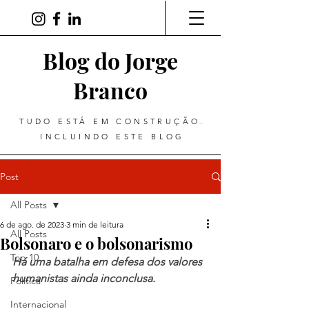
Blog do Jorge
Branco
TUDO ESTÁ EM CONSTRUÇÃO.
INCLUINDO ESTE BLOG
Post
All Posts
6 de ago. de 2023
3 min de leitura
All Posts
Bolsonaro e o bolsonarismo
Top 10
Há uma batalha em defesa dos valores 
humanistas ainda inconclusa.
Política
Internacional