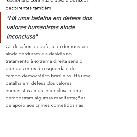
reacionária continuará ativa e os riscos 
decorrentes também.
"Há uma batalha em defesa dos 
valores humanistas ainda 
inconclusa"
Os desafios de defesa da democracia 
ainda perduram e a desídia no 
tratamento à extrema direita seria o 
pior dos erros da esquerda e do 
campo democrático brasileiro. Há uma 
batalha em defesa dos valores 
humanistas ainda inconclusa, como 
demonstram algumas manifestações 
de apoio aos crimes cometidos nas 
chacinas policiais da última semana
.
* Publicado originalmente no Brasil de 
Fato.