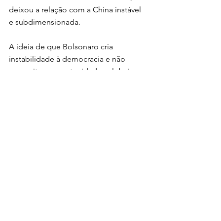
deixou a relação com a China instável 
e subdimensionada.
A ideia de que Bolsonaro cria 
instabilidade à democracia e não 
aproveita as oportunidades globais 
está vinculada à essa política sectária e 
isolacionista. É ruim para a 
continuidade dos negócios, dizem 
eles. Em certa medida, este 
realinhamento é análogo ao que 
acompanhamos nas últimas eleições 
estadunidenses, entre Biden e Trump. 
Com o primeiro se alinharam as 
frações mais progressistas do 
neoliberalismo e com o segundo, os 
mais reacionários. A socióloga Nancy 
Fraser é precisa nesta distinção.