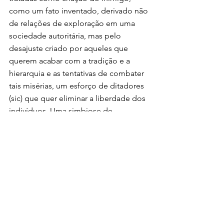
como um fato inventado, derivado não 
de relações de exploração em uma 
sociedade autoritária, mas pelo 
desajuste criado por aqueles que 
querem acabar com a tradição e a 
hierarquia e as tentativas de combater 
tais misérias, um esforço de ditadores 
(sic) que quer eliminar a liberdade dos 
indivíduos. Uma simbiose de 
anarcoliberalismo com chefe.
O conhecimento, a igualdade, a 
liberdade e a imaginação são assim 
criminalizados em sustentação de um 
modo de produção que, através de 
seus intelectuais, se auto descreveu 
como a superioridade da razão. 
Entretanto, a fim de se manter, rompeu 