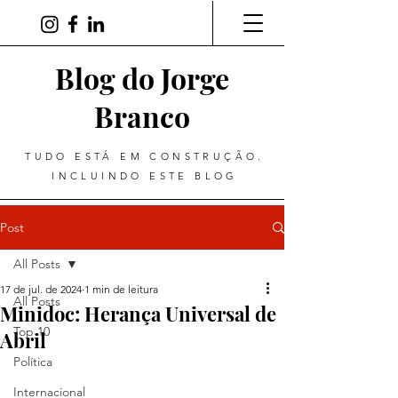
Blog do Jorge
Branco
TUDO ESTÁ EM CONSTRUÇÃO.
INCLUINDO ESTE BLOG
Post
All Posts
17 de jul. de 2024
1 min de leitura
All Posts
Minidoc: Herança Universal de
Top 10
Abril
Política
Internacional